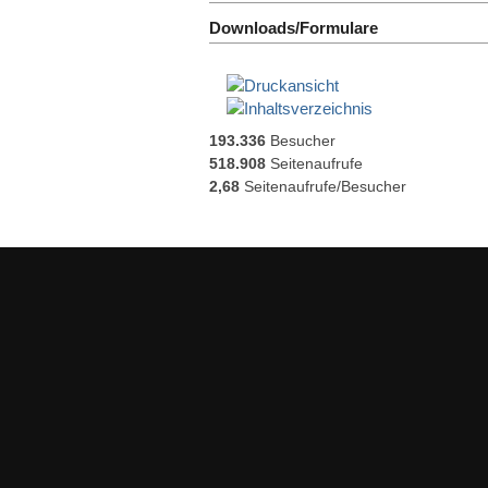
Downloads/Formulare
193.336
Besucher
518.908
Seitenaufrufe
2,68
Seitenaufrufe/Besucher