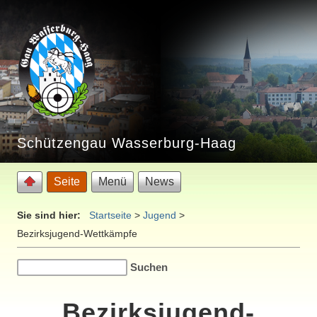
Schützengau Wasserburg-Haag
Seite
Menü
News
Sie sind hier:
Startseite
>
Jugend
>
Bezirksjugend-Wettkämpfe
Bezirksjugend-