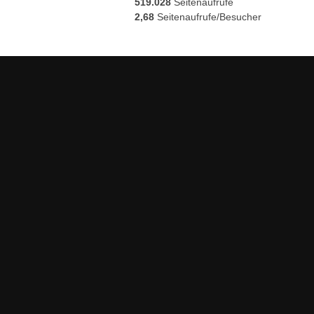
519.028
Seitenaufrufe
2,68
Seitenaufrufe/Besucher