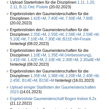
Upload Starterlisten für die Disziplinen
1.11, 1.20,
2.11, B.11 Ord. Pistole
(20.02.2023)
Ergebnislisten der Gaumeisterschaften für die
Disziplinen
1.42E+M, 7.40E+M, 7.50E+M, 7.60E
(20.02.2023)
Ergebnislisten der Gaumeisterschaften für die
Disziplinen
2.35E+M, 2.55E+M, 2.58E+M, 2.59E+M,
5.10E+M, 7.10E+M, 7.30E+M, B21E+M+Finale
hinterlegt (08.02.2023)
Ergebnislisten der Gaumeisterschaften für die
Disziplinen
1.10E+M, 1.35E+M (Verbesserung),
1.41E+M, 1.42E+M, 2.10E+M, 2.30E+M, 2.30altE+M
hinterlegt (08.02.2023)
Ergebnislisten der Gaumeisterschaften für die
Disziplinen
1.35E+M, 1.36E+M, 2.20E+M, 2.40E+M,
2.45E, B14E+M, B15E+M
hinterlegt (16.01.2023)
Upload einiger Startlisten der Gaumeisterschaften
2023
(14.01.2023)
Ergebnisliste Gaumeisterschaft Bogen Indoor 6.2x
(21.12.2022)