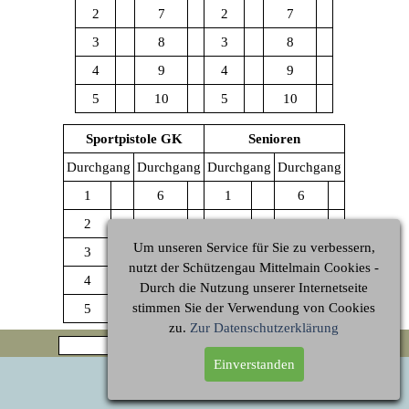
2
7
2
7
3
8
3
8
4
9
4
9
5
10
5
10
Sportpistole GK
Senioren
Durchgang
Durchgang
Durchgang
Durchgang
1
6
1
6
2
7
2
7
Um unseren Service für Sie zu verbessern,
3
8
3
8
nutzt der
Schützengau Mittelmain
Cookies -
4
9
4
9
Durch die Nutzung unserer Internetseite
stimmen Sie der Verwendung von Cookies
5
10
5
10
zu.
Zur Datenschutzerklärung
Suchen
Einverstanden