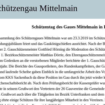
chützengau Mittelmain
Schützentag des Gaues Mittelmain in 
sammlung des Schützengaues Mittelmain war am 23.3.2019 im Schützen
ndungsjubiläum feiert und das Gaukönigschießen ausrichtet. Nach der 
r 2. Gauschützenmeister Gottfried Hörning die Moderation des Schütz
 1. Bezirksschützenmeister Matthias Dörrie, den Ehrengauschützenme
m Gedenken an die verstorbenen Mitglieder berichtete der 1. Gauschütz
tjahr. Die Berichte des Gausportleiters, des Rundenkampfleiters, der G
 und laufende Scheibe gaben Einblick in die umfangreiche Arbeit des V
om KKS Sackenbach da diese Position im Gau durch ihn jetzt wieder kom
chenschaftsbericht ab. Nach dem Prüfungsbericht der Kassenprüfer wurd
lte in seinem Grußwort den Vertretern der 26 Gauvereine die Gemeinde 
em Grußwort auch über die Tätigkeiten im Bezirk Unterfranken und de
 ehrte einige Schützen für ihre langjährigen Mitarbeit in den Verein