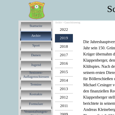
S
Archiv > Gauschützentag
Startseite
2022
Archiv
2019
Die Jahreshauptver
Sport
2018
Jahr sein 150. Grü
Krüger übernahm de
2017
Damen
Klappenberger, den
2016
Jugend
Klühspies. Nach de
2015
seinem ersten Diens
Senioren-
Auflagenschiessen
für Böllerschießen
2014
Termine
Michael Cesinger v
2013
den finanziellen Re
Kontakte
Klappenberger stel
2012
berichtete in sein
Formulare
2011
Andreas Kleineberg
Veranstaltungen-
2009