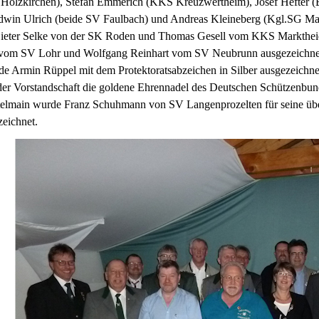
olzkirchen), Stefan Emmerich (KKS Kreuzwertheim), Josef Hefter (B
dwin Ulrich (beide SV Faulbach) und Andreas Kleineberg (Kgl.SG Mar
ieter Selke von der SK Roden und Thomas Gesell vom KKS Marktheide
vom SV Lohr und Wolfgang Reinhart vom SV Neubrunn ausgezeichnet. 
 Armin Rüppel mit dem Protektoratsabzeichen in Silber ausgezeichnet
 der Vorstandschaft die goldene Ehrennadel des Deutschen Schützenbun
elmain wurde Franz Schuhmann von SV Langenprozelten für seine über
eichnet.