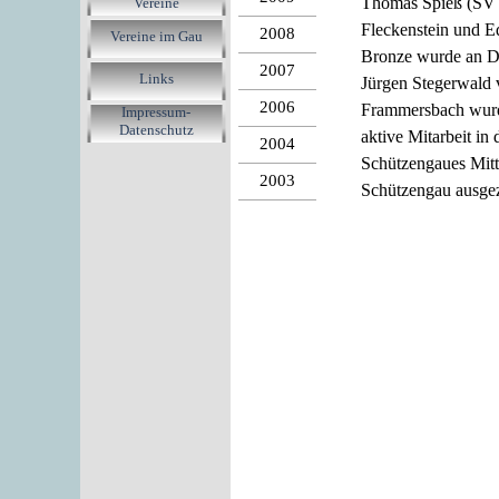
Thomas Spieß (SV H
Vereine
Fleckenstein und E
2008
Vereine im Gau
Bronze wurde an D
2007
Links
Jürgen Stegerwald 
2006
Frammersbach wurde
Impressum-
Datenschutz
aktive Mitarbeit in
2004
Schützengaues Mitt
2003
Schützengau ausgez