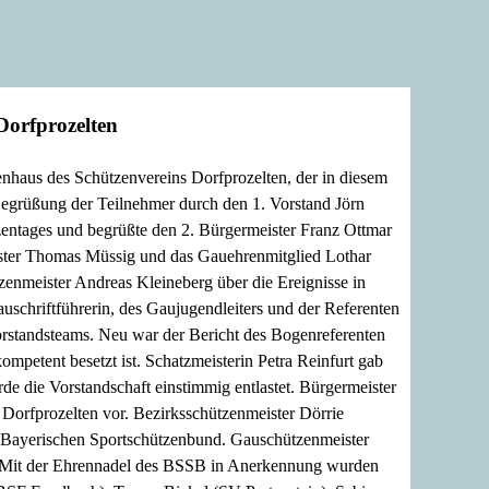
Dorfprozelten
haus des Schützenvereins Dorfprozelten, der in diesem
Begrüßung der Teilnehmer durch den 1. Vorstand Jörn
entages und begrüßte den 2. Bürgermeister Franz Ottmar
ister Thomas Müssig und das Gauehrenmitglied Lothar
enmeister Andreas Kleineberg über die Ereignisse in
auschriftführerin, des Gaujugendleiters und der Referenten
orstandsteams. Neu war der Bericht des Bogenreferenten
petent besetzt ist. Schatzmeisterin Petra Reinfurt gab
e die Vorstandschaft einstimmig entlastet. Bürgermeister
Dorfprozelten vor. Bezirksschützenmeister Dörrie
m Bayerischen Sportschützenbund. Gauschützenmeister
en. Mit der Ehrennadel des BSSB in Anerkennung wurden