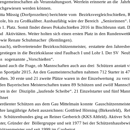
ngemeinschaften als Veranstaltungsort. Werrlein erinnerte an die Jahrh
achgewiesen werden können.
itta Müssig (Dorfprozelten) berichtete vom Bezirksvergleichschießen,
tole, bis zu Großkaliber. Ausbaufähig wäre der Bereich „Seniorinnen“
 1. Platz. Somit findet dieses Pokalschießen 2016 in Bischbrunn statt
und Aktivitäten. Weiter holten sich einen ersten Platz in den Rundenwe
owie Renate Schuhmacher (Remlingen).
inach), stellvertretender Bezirksschützenmeister, erstattete den Jahres
gestiegen in die Bezirksklasse sind Faulbach I und Lohr I. Der SV Neubr
as sogenannte „Vorschießen“.
stand auch die Frage, ob Mannschaften auch aus drei Schützen anstatt v
as Sportjahr 2015. An den Gaumeisterschaften nahmen 712 Starter in 47 
ften. 30 erste und 21 zweite Plätze waren in der Einzelwertung zu verz
 den Bayerischen Meisterschaften traten 89 Schützen und zwölf Mannsc
zen in der Disziplin „laufende Scheibe“. 21 Einzelstarter und fünf Ma
chnet
verdienter Schützen aus dem Gau Mittelmain konnte Gauschützenmeis
hre langjährige Arbeit auszeichnen: Gottfried Hörning (Birkenfeld), Ref
 Schützenbundes ging an Reiner Gerberich (KKS Altfeld). Aktiver Schüt
ster, Gründer der Böllergruppe und seit 1977 bei der Schützenhausbewir
chützenmeister und seit 1999 im Gaubeirat.