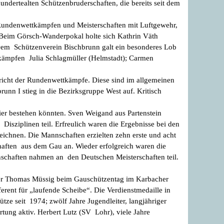
undertealten Schützenbruderschaften, die bereits seit dem
 Rundenwettkämpfen und Meisterschaften mit Luftgewehr,
. Beim Görsch-Wanderpokal holte sich Kathrin Väth
. Dem Schützenverein Bischbrunn galt ein besonderes Lob
ttkämpfen Julia Schlagmüller (Helmstadt); Carmen
bericht der Rundenwettkämpfe. Diese sind im allgemeinen
unn I stieg in die Bezirksgruppe West auf. Kritisch
ier bestehen könnten. Sven Weigand aus Partenstein
Disziplinen teil. Erfreulich waren die Ergebnisse bei den
eichnen. Die Mannschaften erzielten zehn erste und acht
haften aus dem Gau an. Wieder erfolgreich waren die
nnschaften nahmen an den Deutschen Meisterschaften teil.
ter Thomas Müssig beim Gauschützentag im Karbacher
erent für „laufende Scheibe“. Die Verdienstmedaille in
ze seit 1974; zwölf Jahre Jugendleiter, langjähriger
tung aktiv. Herbert Lutz (SV Lohr), viele Jahre