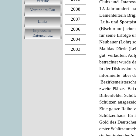
Vereine
Clubs und Interesse
12. Jahrhundert n
2008
Vereine im Gau
Damenleiterin Brig
2007
Links
Luft- und Sportpis
(Bischbrunn) einen
2006
Impressum-
für seine Erfolge 
Datenschutz
2004
Neubauer (Lohr) s
Mathias Dörrie (Le
2003
gut verlaufen. Auf
betrachtet wurde d
In der Diskussion 
informierte über d
Bezirksmeisterscha
zweite Plätze. Bei
Birkenfelder Schüt
Schützen ausgezei
Eine ganze Reihe 
Schützenhaus für i
Gold des Deutschen
erster Schützenmei
stellvertretender S