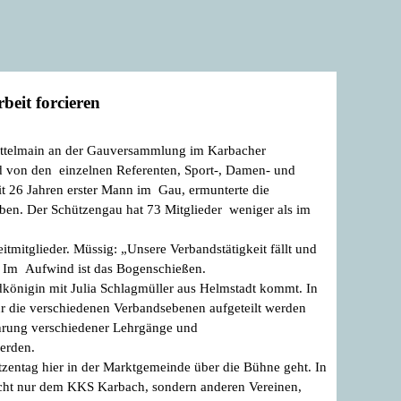
beit forcieren
ittelmain an der Gauversammlung im Karbacher
 von den einzelnen Referenten, Sport-, Damen- und
it 26 Jahren erster Mann im Gau, ermunterte die
 haben. Der Schützengau hat 73 Mitglieder weniger als im
mitglieder. Müssig: „Unsere Verbandstätigkeit fällt und
“ Im Aufwind ist das Bogenschießen.
königin mit Julia Schlagmüller aus Helmstadt kommt. In
ür die verschiedenen Verbandsebenen aufgeteilt werden
ührung verschiedener Lehrgänge und
erden.
tzentag hier in der Marktgemeinde über die Bühne geht. In
cht nur dem KKS Karbach, sondern anderen Vereinen,