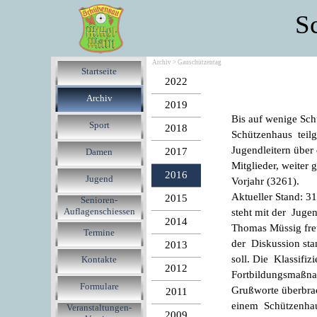
S
Archiv > Gauschützentag
Startseite
2022
Archiv
2019
Bis auf wenige Sc
Sport
2018
Schützenhaus teil
Jugendleitern über
2017
Damen
Mitglieder, weiter 
2016
Jugend
Vorjahr (3261).
Aktueller Stand: 3
2015
Senioren-
Auflagenschiessen
steht mit der Juge
2014
Thomas Müssig freu
Termine
der Diskussion sta
2013
soll. Die Klassifi
Kontakte
2012
Fortbildungsmaßnah
Formulare
Grußworte überbrac
2011
einem Schützenhau
Veranstaltungen-
2009