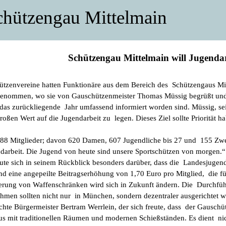
chützengau Mittelmain
Schützengau Mittelmain will Jugendar
hützenvereine hatten Funktionäre aus dem Bereich des Schützengaus M
genommen, wo sie von Gauschützenmeister Thomas Müssig begrüßt und
 das zurückliegende Jahr umfassend informiert worden sind. Müssig, se
großen Wert auf die Jugendarbeit zu legen. Dieses Ziel sollte Priorität
188 Mitglieder; davon 620 Damen, 607 Jugendliche bis 27 und 155 Zweit
ndarbeit. Die Jugend von heute sind unsere Sportschützen von morgen.
te sich in seinem Rückblick besonders darüber, dass die Landesjugend
nd eine angepeilte Beitragserhöhung von 1,70 Euro pro Mitglied, die f
zierung von Waffenschränken wird sich in Zukunft ändern. Die Durchf
men sollten nicht nur in München, sondern dezentraler ausgerichtet w
hte Bürgermeister Bertram Werrlein, der sich freute, dass der Gauschü
s mit traditionellen Räumen und modernen Schießständen. Es dient ni