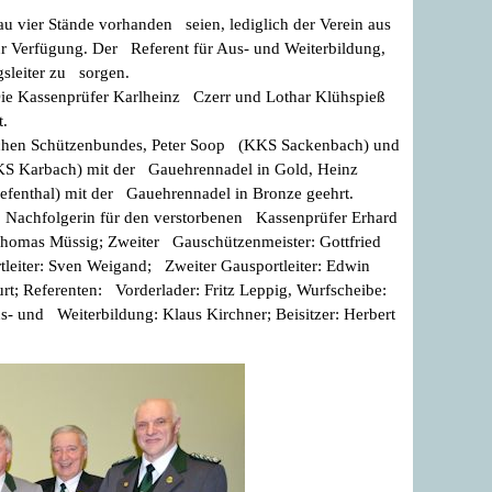
u vier Stände vorhanden seien, lediglich der Verein aus
 zur Verfügung. Der Referent für Aus- und Weiterbildung,
gsleiter zu sorgen.
 Die Kassenprüfer Karlheinz Czerr und Lothar Klühspieß
t.
tschen Schützenbundes, Peter Soop (KKS Sackenbach) und
KKS Karbach) mit der Gauehrennadel in Gold, Heinz
efenthal) mit der Gauehrennadel in Bronze geehrt.
. Nachfolgerin für den verstorbenen Kassenprüfer Erhard
 Thomas Müssig; Zweiter Gauschützenmeister: Gottfried
tleiter: Sven Weigand; Zweiter Gausportleiter: Edwin
rt; Referenten: Vorderlader: Fritz Leppig, Wurfscheibe:
und Weiterbildung: Klaus Kirchner; Beisitzer: Herbert