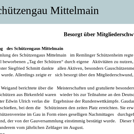
chützengau Mittelmain
Besorgt über Mitgliedersch
g des Schützengaus Mittelmain
mlung des Schützengaus Mittelmain im Remlinger Schützenheim regte
al beworbenen „Tag der Schützen“ durch eigene Aktivitäten zu nutzen
ster Siegfried Schmitt dankte allen Aktiven, besonders Gauschützenm
 wurde. Allerdings zeigte er sich besorgt über den Mitgliederschwund,
 Weigand berichtete über die Meisterschaften und gratulierte besonder
chützen aus Birkenfeld waren wieder bis zur Teilnahme an den Deutsc
iter Edwin Ulrich verlas die Ergebnisse der Rundenwettkämpfe. Gaudame
chießen, bei dem die Schützinnen den zeiten Platz erreichten. Sie er
ützenvereine im Gau in Form eines geselligen Nachmittages durchge
nd, der von der Gauversammlung einstimmig bestätigt wurde. Dieser be
nderem vom jährlichen Zeltlager im August.