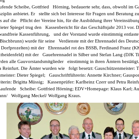
ung
ufende Scheibe, Gottfried Hörning, bedauerte sehr, dass, obwohl im Ga
sziplin anbietet. Er stellte sich bei Interesse für Fragen und Beratung
s auf die Pflicht der Vereine hin, für die Ausbildung ihrer Vereinsübun
ieter Spiegel trug den Kassenbericht für das Geschäftsjahr 2013 vor.
inwandfreie Kassenführung, und der Vorstand wurde einstimmig entlaste
 Bischbrunn) wurde für seine Verdienste mit der Ehrennadel des Deu
V Dorfprozelten) mit der Ehrennadel rot des BSSB, Ferdinand Franz (
heidenfeld) mit der Gauehrennadel in Silber und Stefan Lang (DJK Ti
den alle Gauvorstandsmitglieder einstimmig in ihren Ämtern bestätigt
a Reinfurt. Die Ämter wurden wie folgt besetzt: Gauschützenmeister:
eister: Dieter Spiegel; Gauschriftführerin: Annette Kirchner; Gauspor
terin: Brigitta Müssig; Kassenprüfer: Karlheinz Czerr und Petra Reinfu
ufende Scheibe: Gottfried Hörning; EDV+Homepage: Klaus Karl; Aus- 
ann/ Wolfgang Meckel/ Wolfgang Kraus.