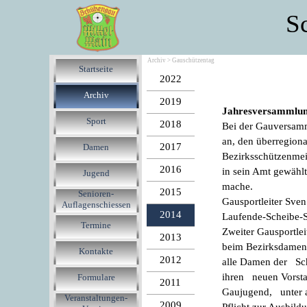
S
Archiv > Gauschützentag
Startseite
2022
Archiv
2019
Jahresversammlun
Sport
2018
Bei der Gauversam
an, den überregion
2017
Damen
Bezirksschützenmei
2016
in sein Amt gewählt
Jugend
mache.
2015
Senioren-
Gausportleiter Sven
Auflagenschiessen
2014
Laufende-Scheibe-S
Termine
Zweiter Gausportle
2013
beim Bezirksdamens
Kontakte
2012
alle Damen der Sch
ihren neuen Vorsta
Formulare
2011
Gaujugend, unter a
Veranstaltungen-
2009