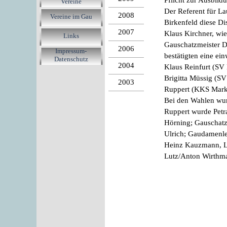
Pflicht zur Ausbild
Vereine
Der Referent für La
2008
Vereine im Gau
Birkenfeld diese Di
2007
Klaus Kirchner, wie
Links
Gauschatzmeister D
2006
Impressum-
bestätigten eine e
Datenschutz
2004
Klaus Reinfurt (SV
Brigitta Müssig (S
2003
Ruppert (KKS Markt
Bei den Wahlen wur
Ruppert wurde Petr
Hörning; Gauschatzm
Ulrich; Gaudamenlei
Heinz Kauzmann, La
Lutz/Anton Wirthm